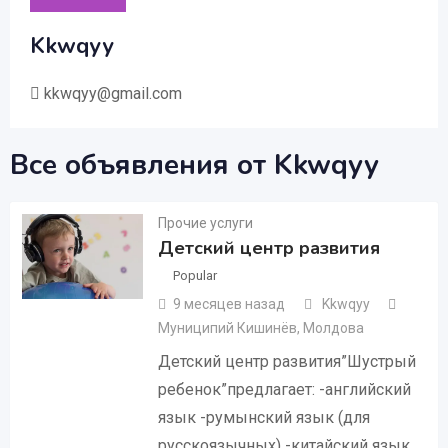
Kkwqyy
kkwqyy@gmail.com
Все объявления от Kkwqyy
Прочие услуги
Детский центр развития
Popular
9 месяцев назад
Kkwqyy
Муниципий Кишинёв
,
Молдова
Детский центр развития”Шустрый
ребенок”предлагает: -английский
язык -румынский язык (для
русскоязычных) -китайский язык