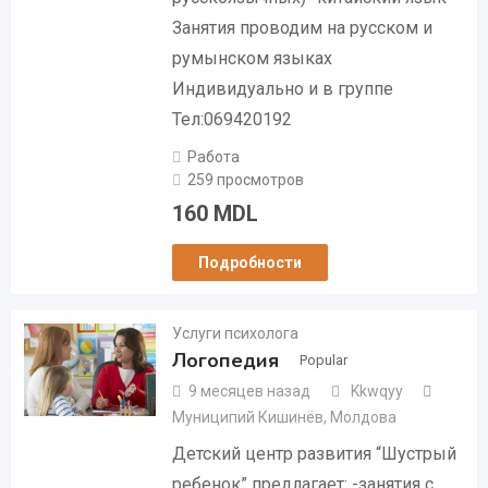
Занятия проводим на русском и
румынском языках
Индивидуально и в группе
Тел:069420192
Работа
259 просмотров
160
MDL
Подробности
Услуги психолога
Логопедия
Popular
9 месяцев назад
Kkwqyy
Муниципий Кишинёв
,
Молдова
Детский центр развития “Шустрый
ребенок” предлагает: -занятия с