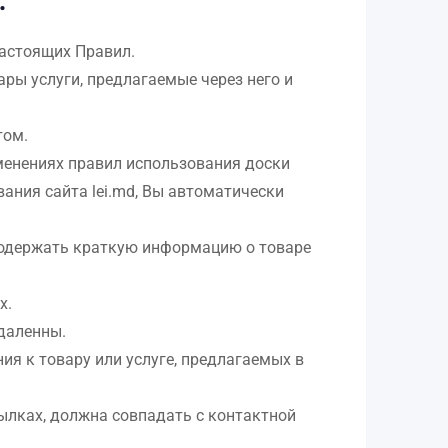
.
настоящих Правил.
ары услуги, предлагаемые через него и
том.
менениях правил использования доски
ания сайта lei.md, Вы автоматически
 содержать краткую информацию о товаре
х.
удаленны.
ия к товару или услуге, предлагаемых в
ылках, должна совпадать с контактной