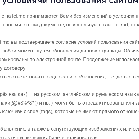
 условиями пользования сайтом
ые на lei.md принимаются Вами без изменений в условиях 
женными в этом документе, не используйте сайт lei.md, тов
ei.md вы подтверждаете согласие условий пользования сай
в любой момент путем обновления данной страницы. Об из
ормированы по электронной почте. Продолжение использов
у договору.
ен соответствовать содержанию объявления, т.е. должен
рёх языках) — на русском, английском и румынском языка
аки(!@#$%^&*() и пр. ) могут быть отредактированы или 
 ключевых слов (tags), которые не имеют прямого отношен
бъявление, а также в сопутствующих изображениях или сс
нтакты» и личном кабинете пользователя.