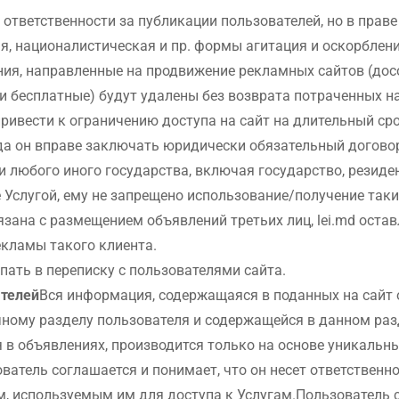
ответственности за публикации пользователей, но в праве
я, националистическая и пр. формы агитация и оскорблени
ия, направленные на продвижение рекламных сайтов (досо
 бесплатные) будут удалены без возврата потраченных на
ивести к ограничению доступа на сайт на длительный срок
а он вправе заключать юридически обязательный договор с 
 любого иного государства, включая государство, резиден
 Услугой, ему не запрещено использование/получение таки
язана с размещением объявлений третьих лиц, lei.md оста
екламы такого клиента.
упать в переписку с пользователями сайта.
ателей
Вся информация, содержащаяся в поданных на сайт 
чному разделу пользователя и содержащейся в данном ра
в объявлениях, производится только на основе уникальны
ватель соглашается и понимает, что он несет ответственн
, используемым им для доступа к Услугам.Пользователь с