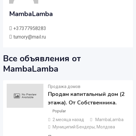
MambaLamba
+37377958283
tumory@mail.ru
Все объявления от
MambaLamba
Продажа домов
Продам капитальный дом (2
этажа). От Собственника.
Popular
2 месяца назад
MambaLamba
Муниципий Бендеры
,
Молдова