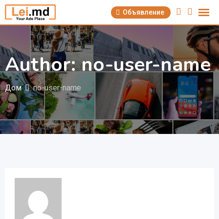
Перейти
Объявление
к
содержимому
Author: no-user-name
Дом
no-user-name