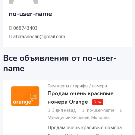
no-user-name
068743403
al.crasnosan@gmail.com
Все объявления от no-user-
name
Сим-карты / тарифы / номера
Продам очень красивые
номера Orange
New
3 дня назад
no-user-name
Муниципий Кишинёв
,
Молдова
Продам очень красивые номера