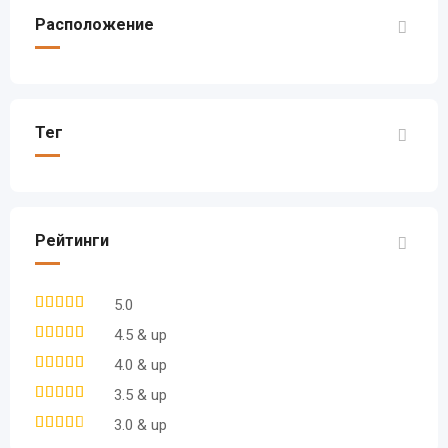
Расположение
Тег
Рейтинги
5.0
4.5 & up
4.0 & up
3.5 & up
3.0 & up