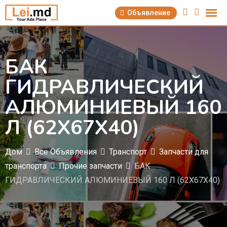
Перейти
Объявление
к
содержимому
БАК
ГИДРАВЛИЧЕСКИЙ
АЛЮМИНИЕВЫЙ 160
Л (62Х67Х40)
Дом
Все Объявления
Транспорт
Запчасти для
транспорта
Прочие запчасти
БАК
ГИДРАВЛИЧЕСКИЙ АЛЮМИНИЕВЫЙ 160 Л (62Х67Х40)