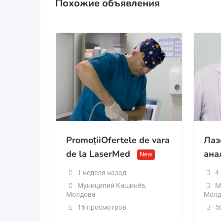
Похожие объявления
PromoțiiOfertele de vara
Лаз
de la LaserMed
ана
New
1 неделя назад
4
Муниципий Кишинёв
,
М
Молдова
Молд
16 просмотров
5