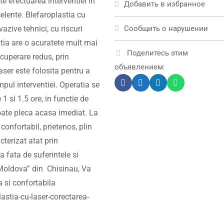
e efectuarea interventiei in
Добавить в избранное
celente. Blefaroplastia cu
azive tehnici, cu riscuri
Сообщить о нарушении
tia are o acuratete mult mai
Поделитесь этим
cuperare redus, prin
объявлением:
aser este folosita pentru a
mpul interventiei. Operatia se
1 si 1.5 ore, in functie de
oate pleca acasa imediat. La
confortabil, prietenos, plin
cterizat atat prin
a fata de suferintele si
dMoldova” din Chisinau, Va
 si confortabila
astia-cu-laser-corectarea-