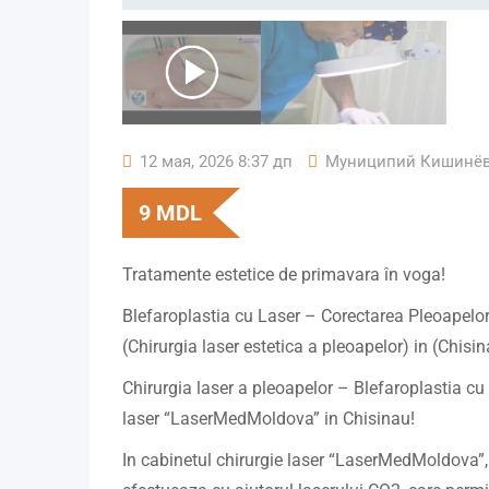
12 мая, 2026 8:37 дп
Муниципий Кишинё
9
MDL
Tratamente estetice de primavara în voga!
Blefaroplastia cu Laser – Corectarea Pleoapelor
(Chirurgia laser estetica a pleoapelor) in (Chis
Chirurgia laser a pleoapelor – Blefaroplastia cu 
laser “LaserMedMoldova” in Chisinau!
In cabinetul chirurgie laser “LaserMedMoldova”, 