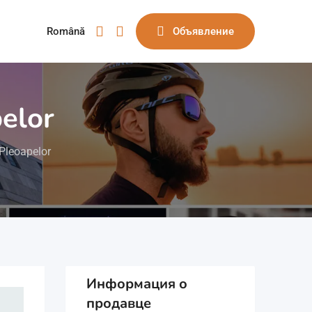
Română
Объявление
pelor
 Pleoapelor
Информация о
продавце