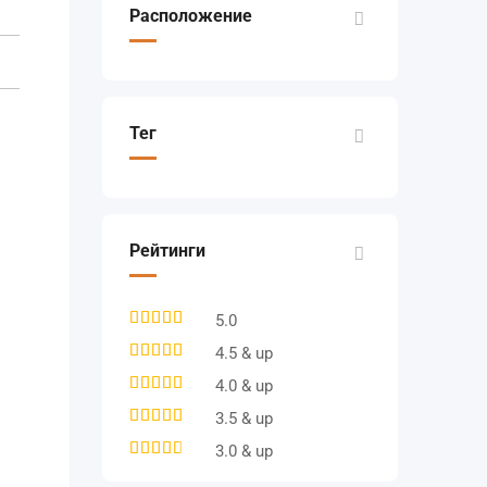
Расположение
Тег
Рейтинги
5.0
4.5 & up
4.0 & up
3.5 & up
3.0 & up