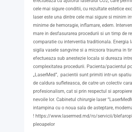
efectueaza cu ajutorul laserului CO2, care permit
cele mai sigure conditii, cu rezultate estetice ex
laser este una dintre cele mai sigure si minim inv
minime de hemoragie, inflamare, edem. Interven
mare in desfasurarea procedurii si un timp de re
comparatie cu interventia traditionala. Energia l
sigila vasele sangvine si a micsora trauma in ti
efectueaza sub anestezie locala si dureaza intre 
complexitatea procedurii. Pacienta/pacientul p
„LaserMed”, pacientii sunt primiti intr-un spatiu 
de caldura sufleteasca, de catre un colectiv cara
profesionalism, cat si prin respectul si apropiere
nevoile lor. Cabinetul chirurgie laser “LaserMe
intampina cu o noua sala de asteptare, moderna
! https://www.lasermed.md/ro/servicii/blefaropl
pleoapelor