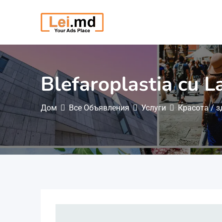
Перейти
к
содержимому
Blefaroplastia cu L
Дом
Все Объявления
Услуги
Красота / 