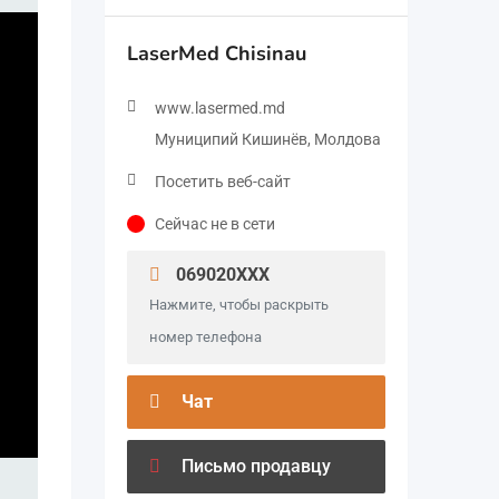
LaserMed Chisinau
www.lasermed.md
Муниципий Кишинёв, Молдова
Посетить веб-сайт
Сейчас не в сети
069020XXX
Нажмите, чтобы раскрыть
номер телефона
Чат
Письмо продавцу