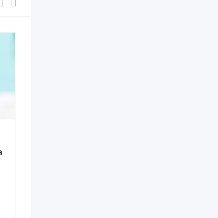
Eliminarea
a
(Indepartarea) laser a
bataturilor
2 месяца назад
Муниципий Кишинёв
,
Молдова