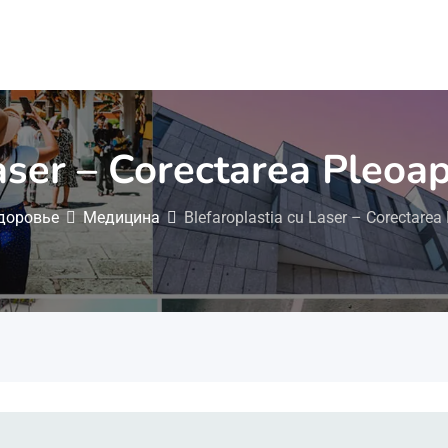
aser – Corectarea Pleoa
здоровье
Медицина
Blefaroplastia cu Laser – Corectarea