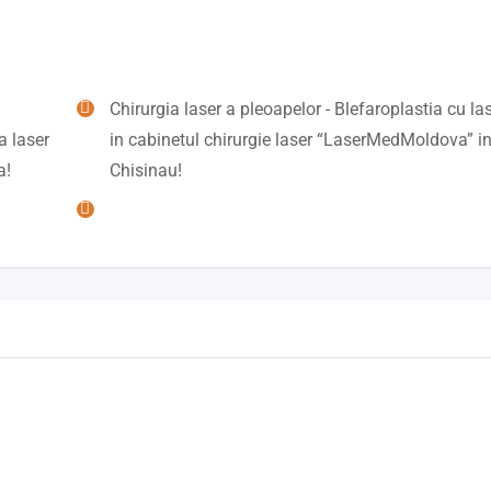
Chirurgia laser a pleoapelor - Blefaroplastia cu la
a laser
in cabinetul chirurgie laser “LaserMedMoldova” i
a!
Chisinau!