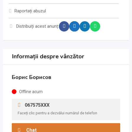
Raportați abuzul
Distribuiți acest anunț:
Informații despre vânzător
Борис Борисов
Offline acum
067575XXX
Faceți clic pentru a dezvălui numărul de telefon
Chat