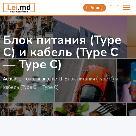
Săriți
Anunț
la
conținut
Блок питания (Type
C) и кабель (Type C
— Type C)
Acasă
Toate anunțurile
Блок питания (Type C) и
кабель (Type C — Type C)