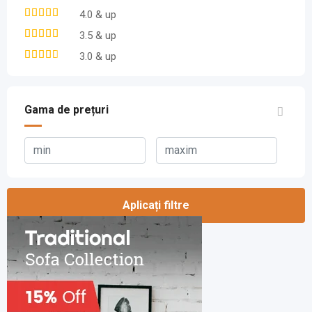
4.0 & up
3.5 & up
3.0 & up
Gama de prețuri
Aplicați filtre