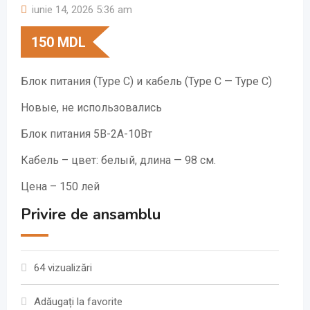
iunie 14, 2026 5:36 am
150
MDL
Блок питания (Type C) и кабель (Type C — Type C)
Новые, не использовались
Блок питания 5В-2А-10Вт
Кабель – цвет: белый, длина — 98 см.
Цена – 150 лей
Privire de ansamblu
64 vizualizări
Adăugați la favorite