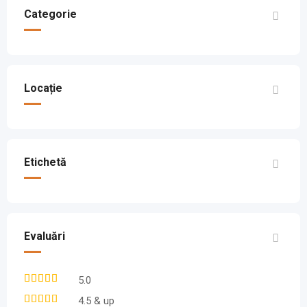
Categorie
Locație
Etichetă
Evaluări
5.0
4.5 & up