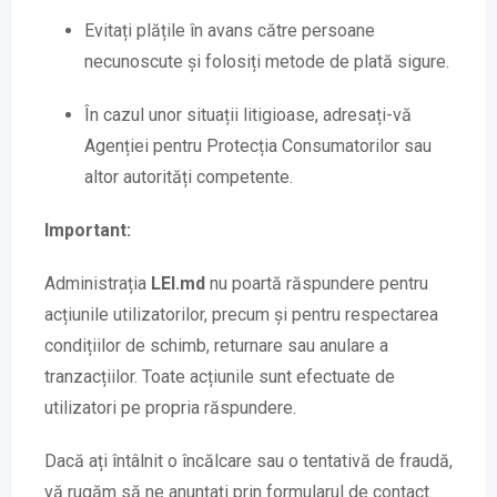
Evitați plățile în avans către persoane
necunoscute și folosiți metode de plată sigure.
În cazul unor situații litigioase, adresați-vă
Agenției pentru Protecția Consumatorilor sau
altor autorități competente.
Important:
Administrația
LEI.md
nu poartă răspundere pentru
acțiunile utilizatorilor, precum și pentru respectarea
condițiilor de schimb, returnare sau anulare a
tranzacțiilor. Toate acțiunile sunt efectuate de
utilizatori pe propria răspundere.
Dacă ați întâlnit o încălcare sau o tentativă de fraudă,
vă rugăm să ne anunțați prin formularul de contact.