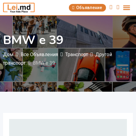
Перейти
Объявление
к
содержимому
BMW e 39
Дом
Все Объявления
Транспорт
Другой
транспорт
BMW e 39