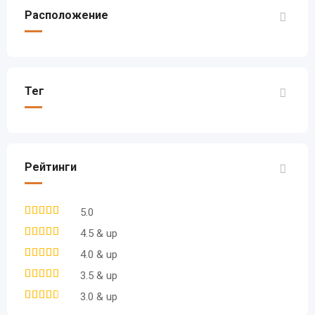
Расположение
Тег
Рейтинги
5.0
4.5 & up
4.0 & up
3.5 & up
3.0 & up