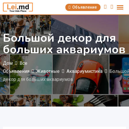
Перейти
Объявление
к
содержимому
Большой декор для
больших аквариумов
Дом
Все
Объявления
Животные
Аквариумистика
Большо
декор для больших аквариумов