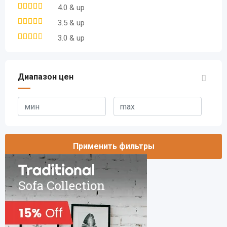
4.0 & up
3.5 & up
3.0 & up
Диапазон цен
Применить фильтры