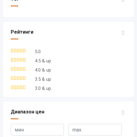
Рейтинги
5.0
4.5 & up
4.0 & up
3.5 & up
3.0 & up
Диапазон цен