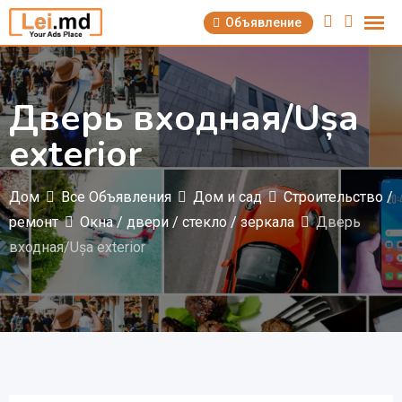
Перейти
Объявление
к
содержимому
Дверь входная/Ușa
exterior
Дом
Все Объявления
Дом и сад
Строительство /
ремонт
Окна / двери / стеклo / зеркала
Дверь
входная/Ușa exterior