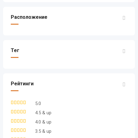
Расположение
Тег
Рейтинги
5.0
4.5 & up
4.0 & up
3.5 & up