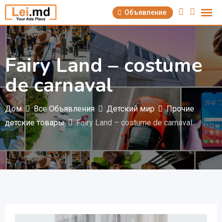
Перейти
Объявление
к
содержимому
Fairy Land – costume
de carnaval
Дом
Все Объявления
Детский мир
Прочие
детские товары
Fairy Land – costume de carnaval