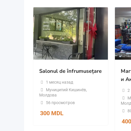
Salonul de înfrumusețare
Маг
и А
1 месяц назад
Муниципий Кишинёв
,
2
Молдова
М
56 просмотров
Молд
8
300
MDL
40