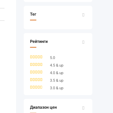
Тег
Рейтинги
5.0
4.5 & up
4.0 & up
3.5 & up
3.0 & up
Диапазон цен