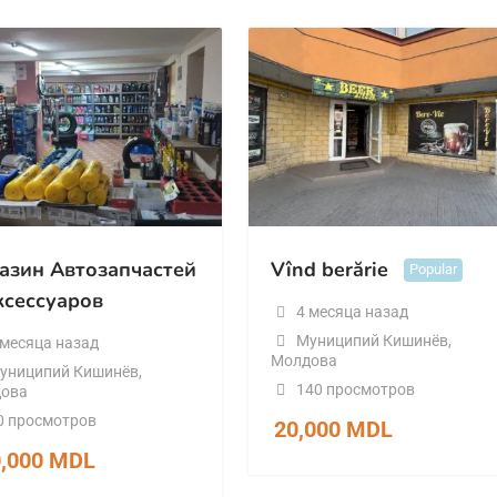
азин Автозапчастей
Vînd berărie
Popular
ксессуаров
4 месяца назад
Муниципий Кишинёв
,
 месяца назад
Молдова
униципий Кишинёв
,
140 просмотров
ова
0 просмотров
20,000
MDL
0,000
MDL