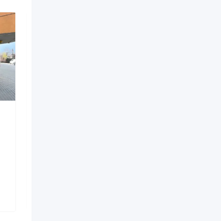
EMBA.COFFEE
Popular
7 месяцев назад
Муниципий Кишинёв
,
Молдова
338 просмотров