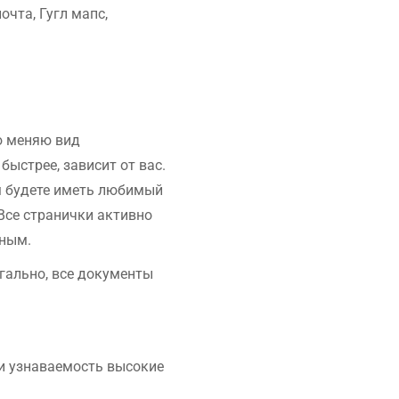
очта, Гугл мапс,
ю меняю вид
быстрее, зависит от вас.
ем будете иметь любимый
Все странички активно
вным.
гально, все документы
 и узнаваемость высокие