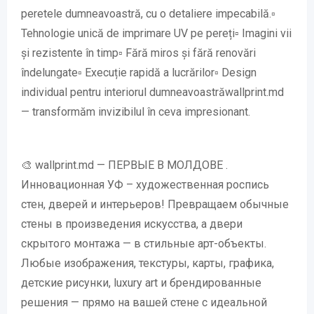
peretele dumneavoastră, cu o detaliere impecabilă.▫️
Tehnologie unică de imprimare UV pe pereți▫️ Imagini vii
și rezistente în timp▫️ Fără miros și fără renovări
îndelungate▫️ Execuție rapidă a lucrărilor▫️ Design
individual pentru interiorul dumneavoastrăwallprint.md
— transformăm invizibilul în ceva impresionant.
🎨 wallprint.md — ПЕРВЫЕ В МОЛДОВЕ .
Инновационная УФ – художественная роспись
стен, дверей и интерьеров! Превращаем обычные
стены в произведения искусства, а двери
скрытого монтажа — в стильные арт-объекты.
Любые изображения, текстуры, карты, графика,
детские рисунки, luxury art и брендированные
решения — прямо на вашей стене с идеальной