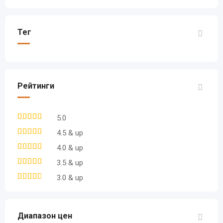
Тег
Рейтинги
5.0
4.5 & up
4.0 & up
3.5 & up
3.0 & up
Диапазон цен