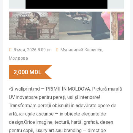
8 мая, 2026 8:09 пп
Муниципий Кишинёв
,
Молдова
2,000
MDL
🎨 wallprint.md — PRIMII ÎN MOLDOVA. Pictură murală
UV inovatoare pentru pereți, uși și interioare!
Transformăm pereții obișnuiți în adevărate opere de
artă, iar ușile ascunse — în obiecte elegante de
design.Orice imagine, textură, hartă, grafică, desen
pentru copii, luxury art sau branding — direct pe