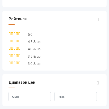
Рейтинги
5.0
4.5 & up
4.0 & up
3.5 & up
3.0 & up
Диапазон цен