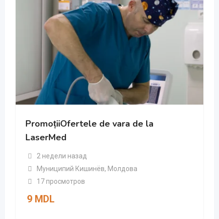
PromoțiiOfertele de vara de la
LaserMed
2 недели назад
Муниципий Кишинёв
,
Молдова
17 просмотров
9
MDL