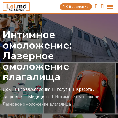
Перейти
Объявление
к
содержимому
Интимное
омоложение:
Лазерное
омоложение
влагалища
Дом
Все Объявления
Услуги
Красота /
здоровье
Медицина
Интимное омоложение:
Лазерное омоложение влагалища