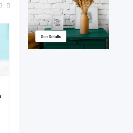
Eliminarea
a
(Indepartarea) laser a
bataturilor
2 месяца назад
Муниципий Кишинёв
,
Молдова