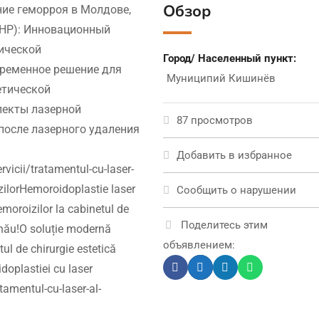
Обзор
ие геморроя в Молдове,
HP): Инновационный
тической
Город/ Населенный пункт:
временное решение для
Муниципий Кишинёв
етической
пекты лазерной
87 просмотров
после лазерного удаления
Добавить в избранное
icii/tratamentul-cu-laser-
zilorHemoroidoplastie laser
Сообщить о нарушении
moroizilor la cabinetul de
Поделитесь этим
inău!O soluție modernă
объявлением:
ul de chirurgie estetică
oplastiei cu laser
amentul-cu-laser-al-