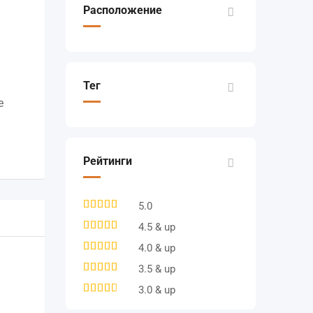
Расположение
Тег
е
Рейтинги
5.0
4.5 & up
4.0 & up
3.5 & up
3.0 & up