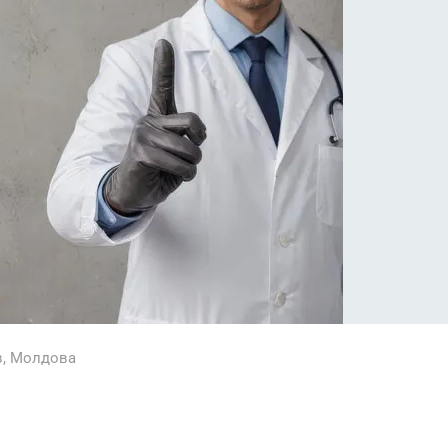
в
,
Молдова