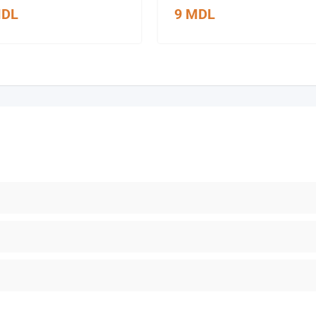
DL
9
MDL