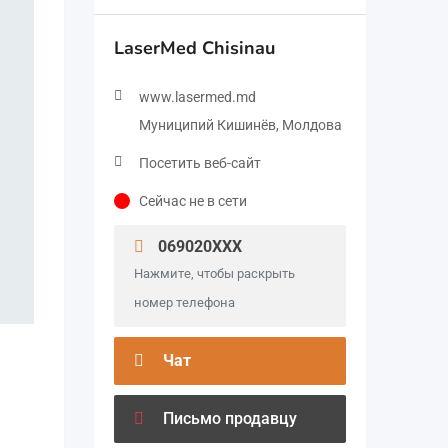
LaserMed Chisinau
www.lasermed.md
Муниципий Кишинёв, Молдова
Посетить веб-сайт
Сейчас не в сети
069020XXX
Нажмите, чтобы раскрыть
номер телефона
Чат
Письмо продавцу