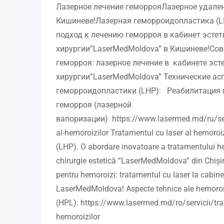
Лазерное лечение геморрояЛазерное удален
Кишиневе!Лазерная геморроидопластика (L
подход к лечению геморроя в кабинет эсте
хирургии”LaserMedMoldova” в Кишиневе!Со
геморроя: лазерное лечение в кабинете эст
хирургии”LaserMedMoldova” Технические ас
геморроидопластики (LHP): Реабилитация 
геморроя (лазерной
вапоризации) https://www.lasermed.md/ru/serv
al-hemoroizilor Tratamentul cu laser al hemoroi
(LHP). O abordare inovatoare a tratamentului he
chirurgie estetică “LaserMedMoldova” din Chiș
pentru hemoroizi: tratamentul cu laser la cabinet
LaserMedMoldova! Aspecte tehnice ale hemoroid
(HPL): https://www.lasermed.md/ro/servicii/trat
hemoroizilor