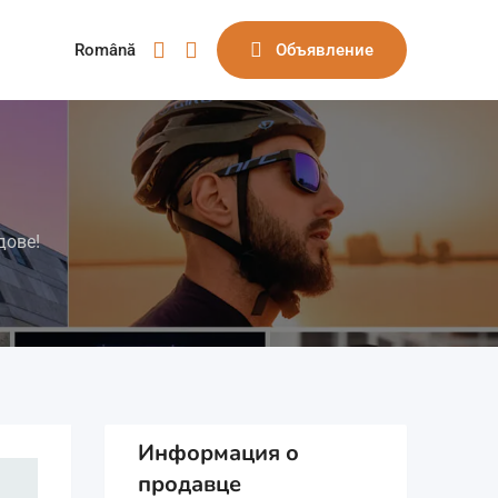
Română
Объявление
дове!
Информация о
продавце