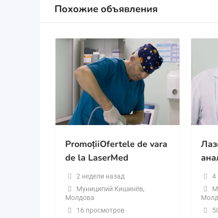
Похожие объявления
PromoțiiOfertele de vara
Лаз
de la LaserMed
ана
2 недели назад
4
Муниципий Кишинёв
,
М
Молдова
Молд
16 просмотров
5