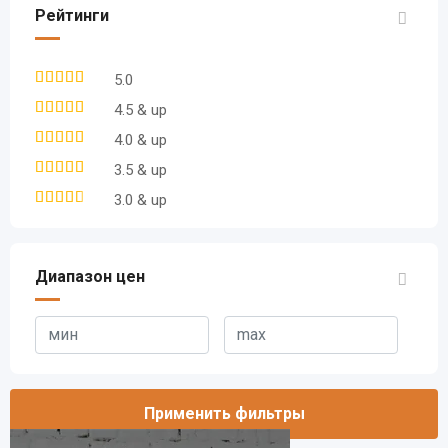
Рейтинги
5.0
4.5 & up
4.0 & up
3.5 & up
3.0 & up
Диапазон цен
Применить фильтры