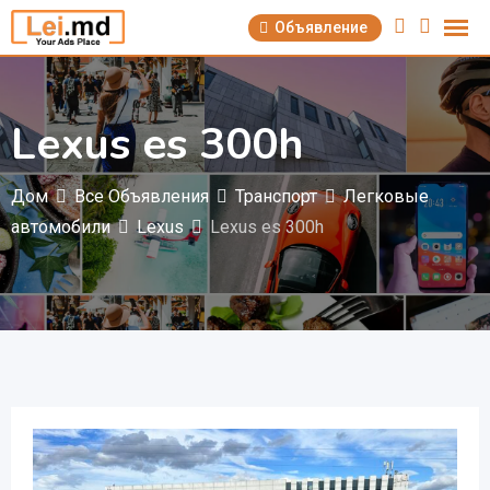
Перейти
Объявление
к
содержимому
Lexus es 300h
Дом
Все Объявления
Транспорт
Легковые
автомобили
Lexus
Lexus es 300h