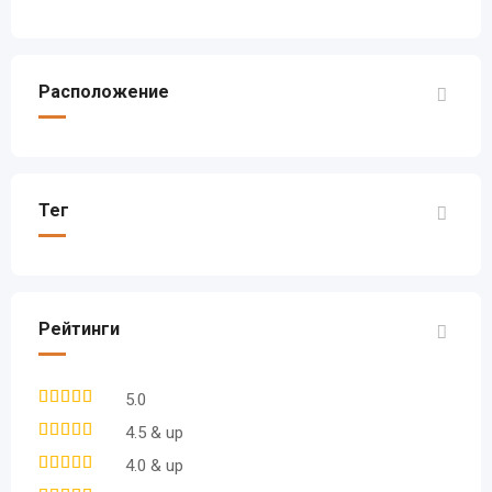
Расположение
Тег
Рейтинги
5.0
4.5 & up
4.0 & up