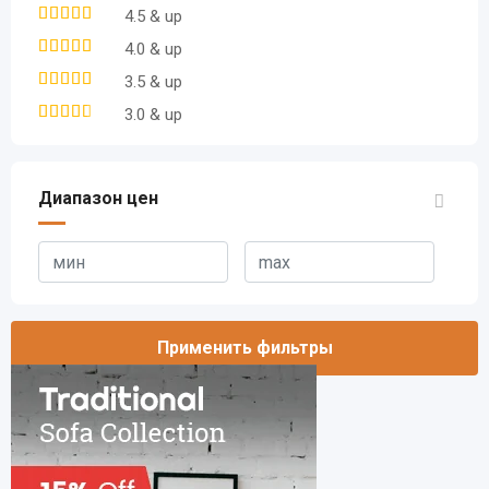
4.5 & up
4.0 & up
3.5 & up
3.0 & up
Диапазон цен
Применить фильтры