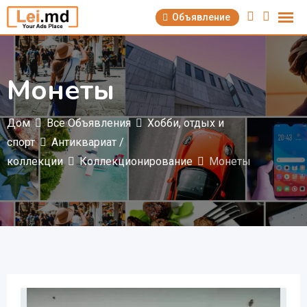
Перейти
Объявление
к
содержимому
Монеты
Дом
Все Объявления
Хобби, отдых и
спорт
Антиквариат /
коллекции
Коллекционирование
Монеты