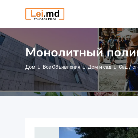
Перейти
к
содержимому
Монолитный поли
Дом
Все Объявления
Дом и сад
Сад / о