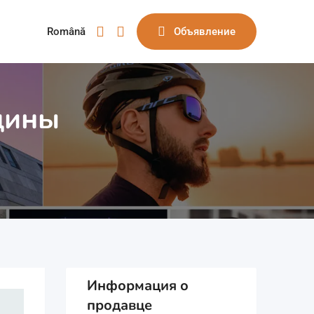
Română
Объявление
щины
Информация о
продавце