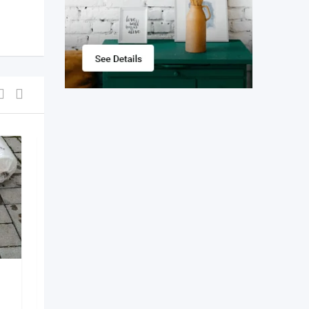
Эта Скамейка Уже
Ждет Снега!
Popular