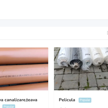
a canalizare,teava
Pelicula
Popular
Popular