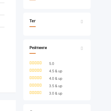
Тег
Рейтинги
5.0
4.5 & up
4.0 & up
3.5 & up
3.0 & up