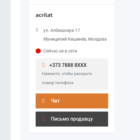
acrilat
ул. Албишоара 17
Муниципий Кишинёв, Молдова
Сейчас не в сети
+373 7888 8XXX
Нажмите, чтобы раскрыть
номер телефона
Чат
Письмо продавцу