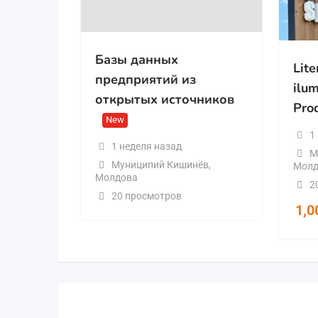
Базы данных
Lite
предприятий из
ilum
открытых источников
Pro
New
1
1 неделя назад
М
Муниципий Кишинёв
,
Молд
Молдова
2
20 просмотров
1,