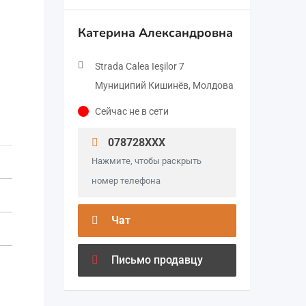
Катерина Александровна
Strada Calea Ieşilor 7
Муниципий Кишинёв, Молдова
Сейчас не в сети
078728XXX
Нажмите, чтобы раскрыть
номер телефона
Чат
Письмо продавцу