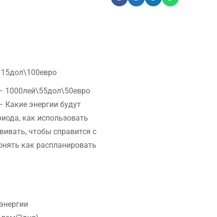
115дол\100евро
 – 1000лей\55дол\50евро
– Какие энергии будут
риода, как использовать
вивать, чтобы справится с
онять как распланировать
энергии