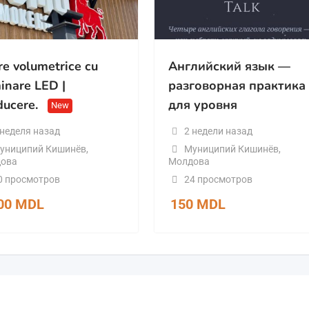
re volumetrice cu
Английский язык —
inare LED |
разговорная практика
ducere.
для уровня
New
 неделя назад
2 недели назад
униципий Кишинёв
,
Муниципий Кишинёв
,
ова
Молдова
0 просмотров
24 просмотров
000
MDL
150
MDL