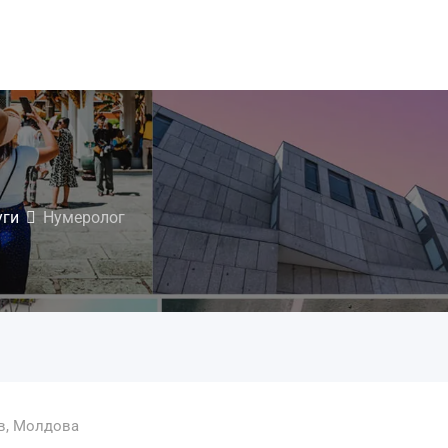
уги
Нумеролог
в
,
Молдова