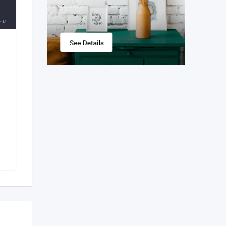
монтажер
2 недели назад
Муниципий Кишинёв
,
Молдова
24 просмотров