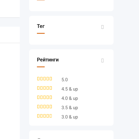
Тег
Рейтинги
5.0
4.5 & up
4.0 & up
3.5 & up
3.0 & up