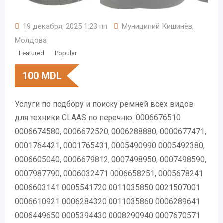
19 декабря, 2025 1:23 пп
Муниципий Кишинёв
,
Молдова
Featured
Popular
100
MDL
Услуги по подбору и поиску ремней всех видов
для техники CLAAS по перечню: 0006676510
0006674580, 0006672520, 0006288880, 0000677471,
0001764421, 0001765431, 0005490990 0005492380,
0006605040, 0006679812, 0007498950, 0007498590,
0007987790, 0006032471 0006658251, 0005678241
0006603141 0005541720 0011035850 0021507001
0006610921 0006284320 0011035860 0006289641
0006449650 0005394430 0008290940 0007670571