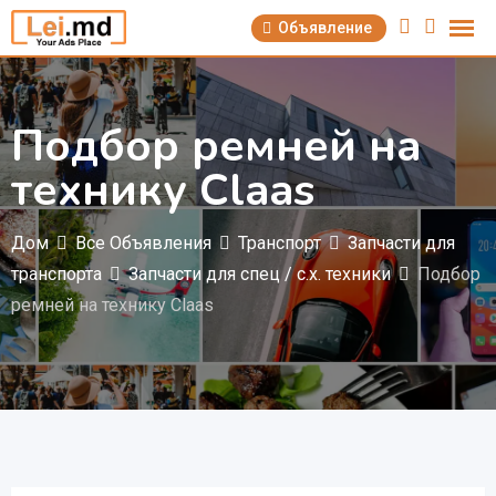
Перейти
Объявление
к
содержимому
Подбор ремней на
технику Claas
Дом
Все Объявления
Транспорт
Запчасти для
транспорта
Запчасти для спец / с.х. техники
Подбор
ремней на технику Claas