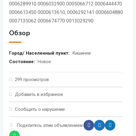
0006289910 0006032900 0005066712 0006444470
0006613450 0000613610, 0006292141 0006604880
0007135062 0006674770 0013029290
Обзор
Город/ Населенный пункт:
Кишинев
Состояние:
Новое
299 просмотров
Добавить в избранное
Сообщить о нарушении
Поделитесь этим объявлением: