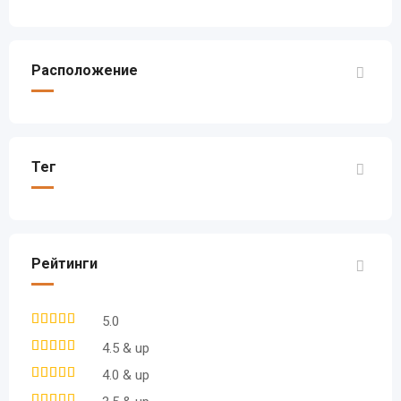
Расположение
Тег
Рейтинги
5.0
4.5 & up
4.0 & up