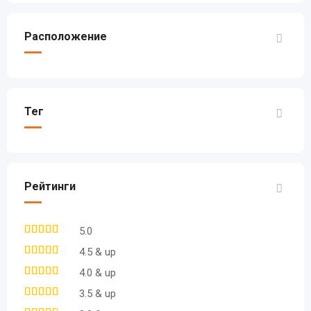
Расположение
Тег
Рейтинги
5.0
4.5 & up
4.0 & up
3.5 & up