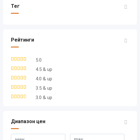
Тег
Рейтинги
5.0
4.5 & up
4.0 & up
3.5 & up
3.0 & up
Диапазон цен