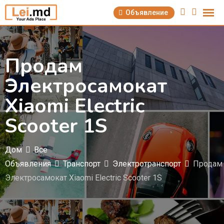
Перейти
Объявление
к
содержимому
Продам
Электросамокат
Xiaomi Electric
Scooter 1S
Дом
Все
Объявления
Транспорт
Электротранспорт
Продам
Электросамокат Xiaomi Electric Scooter 1S