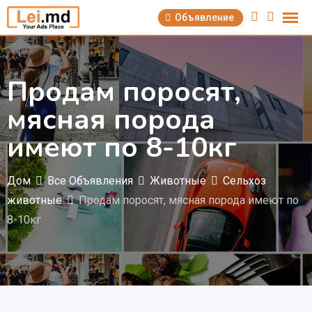
Перейти
Объявление
к
содержимому
Продам поросят,
мясная порода
имеют по 8-10кг
Дом
Все Объявления
Животные
Сельхоз
животные
Продам поросят, мясная порода имеют по
8-10кг