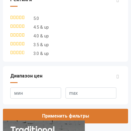
5.0
4.5 & up
4.0 & up
3.5 & up
3.0 & up
Диапазон цен
Применить фильтры