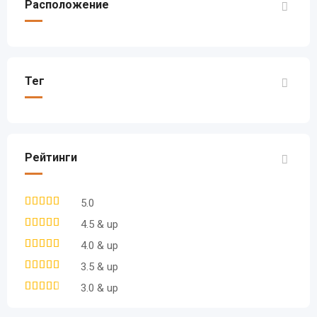
Расположение
Тег
Рейтинги
5.0
4.5 & up
4.0 & up
3.5 & up
3.0 & up