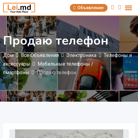
Перейти
Объявление
к
содержимому
Продаю телефон
Дом
Все Объявления
Электроника
Телефоны и
аксессуары
Мобильные телефоны /
смартфоны
Продаю телефон