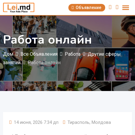
Перейти
Объявление
к
содержимому
Работа онлайн
Дом
Все Объявления
Работа
Другие сферы
занятий
Работа онлайн
14 июня, 2026 7:34 дп
Тирасполь
,
Молдова