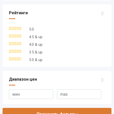
Рейтинги
5.0
4.5 & up
4.0 & up
3.5 & up
3.0 & up
Диапазон цен