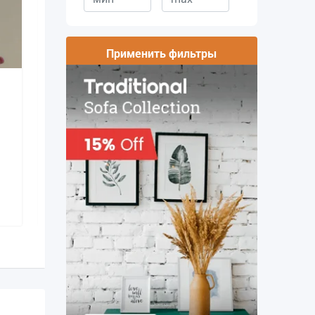
Применить фильтры
Iphone 8 Plus
1 месяц назад
Муниципий Кишинёв
,
Молдова
86 просмотров
3,000
MDL