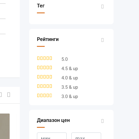
Тег
Рейтинги
5.0
4.5 & up
4.0 & up
3.5 & up
3.0 & up
Диапазон цен