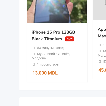
App
iPhone 16 Pro 128GB
Max
Black Titanium
New
1
53 минуты назад
М
Муниципий Кишинёв
,
Молд
Молдова
5
1 просмотров
45
13,000
MDL