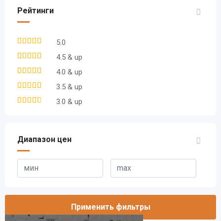
Рейтинги
5.0
4.5 & up
4.0 & up
3.5 & up
3.0 & up
Диапазон цен
Применить фильтры