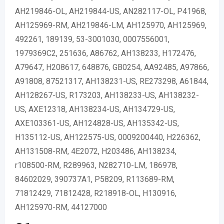
AH219846-OL, AH219844-US, AN282117-OL, P41968,
AH125969-RM, AH219846-LM, AH125970, AH125969,
492261, 189139, 53-3001030, 0007556001,
1979369C2, 251636, A86762, AH138233, H172476,
A79647, H208617, 648876, GB0254, AA92485, A97866,
A91808, 87521317, AH138231-US, RE273298, A61844,
AH128267-US, R173203, AH138233-US, AH138232-
US, AXE12318, AH138234-US, AH134729-US,
AXE103361-US, AH124828-US, AH135342-US,
H135112-US, AH122575-US, 0009200440, H226362,
AH131508-RM, 4E2072, H203486, AH138234,
r108500-RM, R289963, N282710-LM, 186978,
84602029, 390737A1, P58209, R113689-RM,
71812429, 71812428, R218918-OL, H130916,
AH125970-RM, 44127000