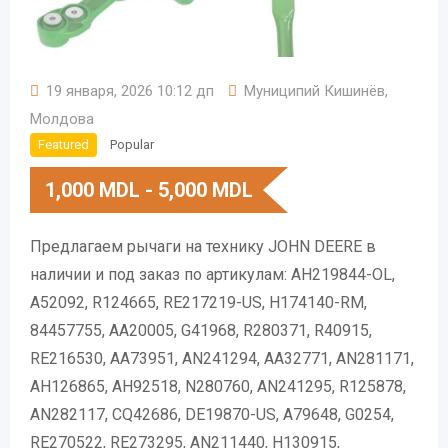
19 января, 2026 10:12 дп
Муниципий Кишинёв
,
Молдова
Featured
Popular
1,000
MDL
-
5,000
MDL
Предлагаем рычаги на технику JOHN DEERE в
наличии и под заказ по артикулам: AH219844-OL,
A52092, R124665, RE217219-US, H174140-RM,
84457755, AA20005, G41968, R280371, R40915,
RE216530, AA73951, AN241294, AA32771, AN281171,
AH126865, AH92518, N280760, AN241295, R125878,
AN282117, CQ42686, DE19870-US, A79648, G0254,
RE270522, RE273295, AN211440, H130915,