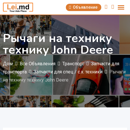
Перейти
Объявление
к
содержимому
Рычаги на технику
технику John Deere
Дом
Все Объявления
Транспорт
Запчасти для
транспорта
Запчасти для спец / с.х. техники
Рычаги
на технику технику John Deere