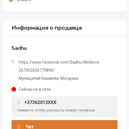
Информация о продавце
Sadhu
https://www.facebook.com/Sadhu-Moldova-
267902650779890/
Муниципий Кишинёв, Молдова
Сейчас не в сети
+37362013XXX
Нажмите, чтобы раскрыть номер телефона
Чат