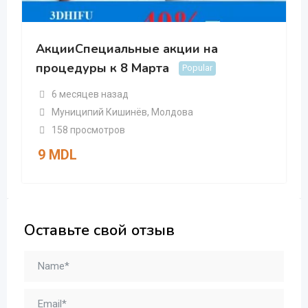
АкцииСпециальные акции на
процедуры к 8 Марта
Popular
6 месяцев назад
Муниципий Кишинёв
,
Молдова
158 просмотров
9
MDL
Оставьте свой отзыв