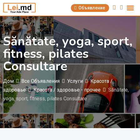
Перейти
Объявление
к
содержимому
Sănătate, yoga, sport,
fitness, pilates
Consultare
Дом
Все Объявления
Услуги
Красота /
здоровье
Красота / здоровье - прочее
Sănătate,
yoga, sport, fitness, pilates Consultare