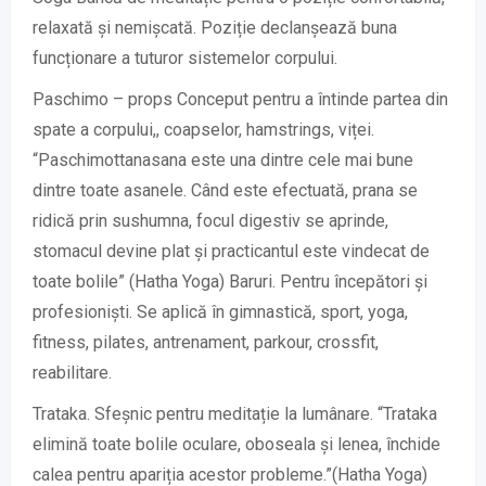
relaxată și nemișcată. Poziție declanșează buna
funcționare a tuturor sistemelor corpului.
Paschimo – props Conceput pentru a întinde partea din
spate a corpului,, coapselor, hamstrings, viței.
“Paschimottanasana este una dintre cele mai bune
dintre toate asanele. Când este efectuată, prana se
ridică prin sushumna, focul digestiv se aprinde,
stomacul devine plat și practicantul este vindecat de
toate bolile” (Hatha Yoga) Baruri. Pentru începători și
profesioniști. Se aplică în gimnastică, sport, yoga,
fitness, pilates, antrenament, parkour, crossfit,
reabilitare.
Trataka. Sfeșnic pentru meditație la lumânare. “Trataka
elimină toate bolile oculare, oboseala și lenea, închide
calea pentru apariția acestor probleme.”(Hatha Yoga)