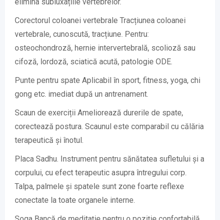
elimina subluxațiile vertebrelor.
Corectorul coloanei vertebrale Tracțiunea coloanei
vertebrale, cunoscută, tracțiune. Pentru:
osteochondroză, hernie intervertebrală, scolioză sau
cifoză, lordoză, sciatică acută, patologie ODE.
Punte pentru spate Aplicabil în sport, fitness, yoga, chi
gong etc. imediat după un antrenament.
Scaun de exerciții Ameliorează durerile de spate,
corectează postura. Scaunul este comparabil cu călăria
terapeutică și înotul.
Placa Sadhu. Instrument pentru sănătatea sufletului și a
corpului, cu efect terapeutic asupra întregului corp.
Talpa, palmele și spatele sunt zone foarte reflexe
conectate la toate organele interne.
Soga Bancă de meditație pentru o poziție confortabilă,