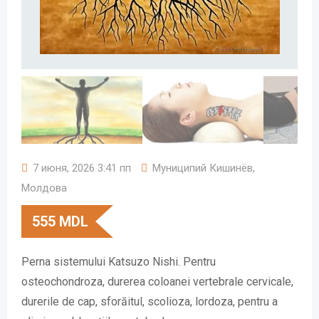
7 июня, 2026 3:41 пп
Муниципий Кишинёв
,
Молдова
555
MDL
Perna sistemului Katsuzo Nishi. Pentru
osteochondroza, durerea coloanei vertebrale cervicale,
durerile de cap, sforăitul, scolioza, lordoza, pentru a