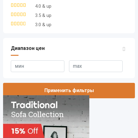
4.0 & up
3.5 & up
3.0 & up
Диапазон цен
Применить фильтры