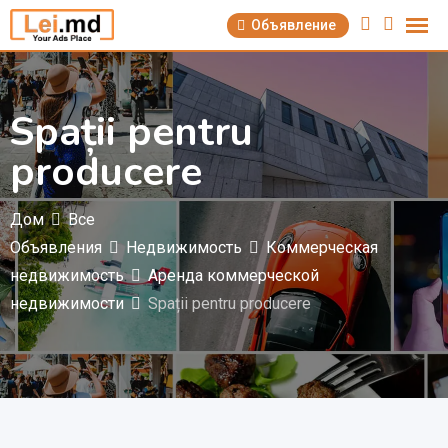
Перейти
Объявление
к
содержимому
Spații pentru
producere
Дом
Все
Объявления
Недвижимость
Коммерческая
недвижимость
Аренда коммерческой
недвижимости
Spații pentru producere