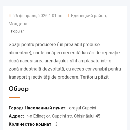
26 февраля, 2026 1:01 пп
Единецкий район
,
Молдова
Popular
Spații pentru producere ( în prealabil produse
alimentare), unele încăperi necesită lucrări de reparație
după nacesitarea arendașului, sînt amplasate într-o
zonă industrială dezvoltată, cu acces convenabil pentru
transport și activități de producere. Teritoriu păzit.
Обзор
Город/ Населенный пункт:
orașul Cupcini
Адрес:
r-n Edineț or. Cupcini str. Chișinăului 45
Количество комнат:
3