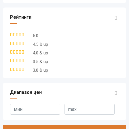
Рейтинги
5.0
4.5 & up
4.0 & up
3.5 & up
3.0 & up
Диапазон цен