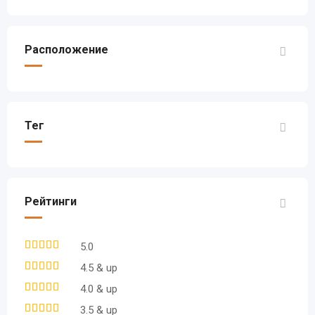
Расположение
Тег
Рейтинги
5.0
4.5 & up
4.0 & up
3.5 & up