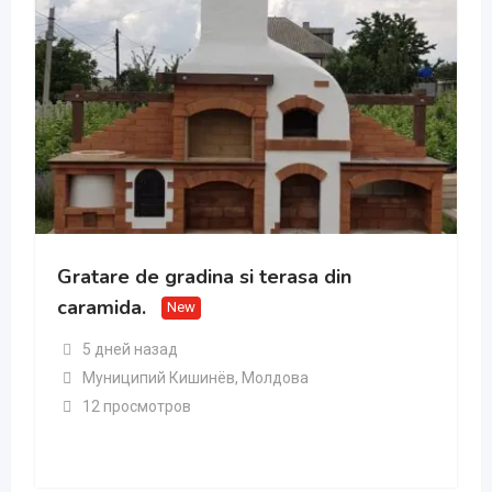
Gratare de gradina si terasa din
caramida.
New
5 дней назад
Муниципий Кишинёв
,
Молдова
12 просмотров