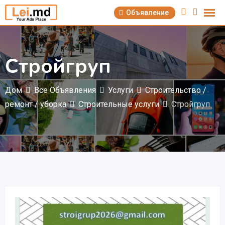
Перейти
Объявление
к
содержимому
Стройгруп
Дом
Все Объявления
Услуги
Строительство /
ремонт / уборка
Cтроительные услуги
Стройгруп