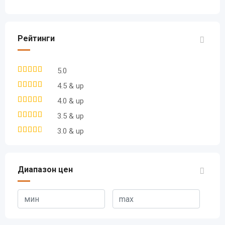
Рейтинги
5.0
4.5 & up
4.0 & up
3.5 & up
3.0 & up
Диапазон цен