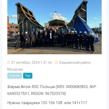
21 октября, 2024 1:31 пп
Каушанский район
,
Молдова
Popular
Top
Фирма Arrow RSC Польша (KRS: 0000682833, NIP:
6443527531, REGON: 367533574)
Нужны сварщики 135 136 138 или 141+111