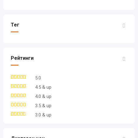
Тег
Рейтинги
5.0
4.5 & up
4.0 & up
3.5 & up
3.0 & up