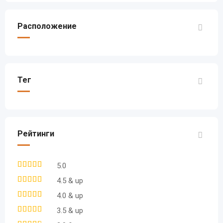
Расположение
Тег
Рейтинги
5.0
4.5 & up
4.0 & up
3.5 & up