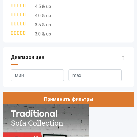
4.5 & up
4.0 & up
3.5 & up
3.0 & up
Диапазон цен
Применить фильтры