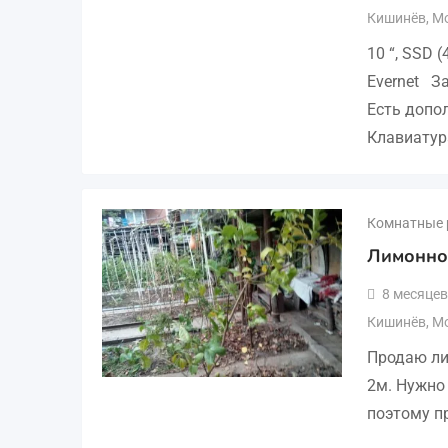
Кишинёв
,
М
10 “, SSD 
Evernet З
Есть допол
Клавиатур
Комнатные 
Лимонно
8 месяцев
Кишинёв
,
М
Продаю ли
2м. Нужно 
поэтому пр