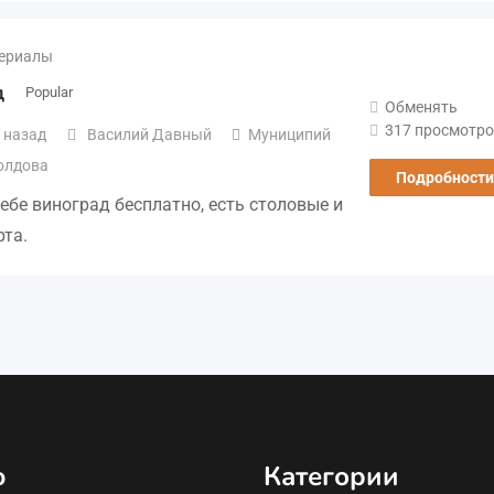
териалы
д
Popular
Обменять
317 просмотро
 назад
Василий Давный
Муниципий
олдова
Подробности
ебе виноград бесплатно, есть столовые и
рта.
ю
Категории