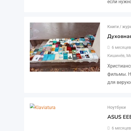
если нужн
Книги / жу
Духовная
6 месяцев
Кишинёв
,
М
Христианс
фильмы. Н
для верую
Ноутбуки
ASUS EE
6 месяцев