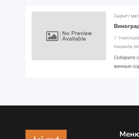
Сырьё / ма
Виногра
9 месяцев
Кишинёв
,
М
Соберите с
винные со
Мен