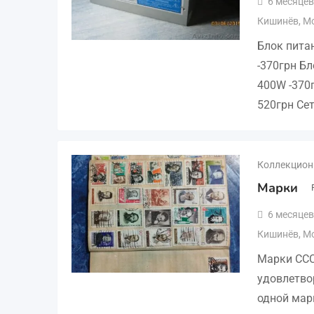
6 месяцев
Кишинёв
,
М
Блок пита
-370грн Б
400W -370г
520грн Сет
Коллекцион
Марки
6 месяцев
Кишинёв
,
М
Марки ССС
удовлетво
одной марк