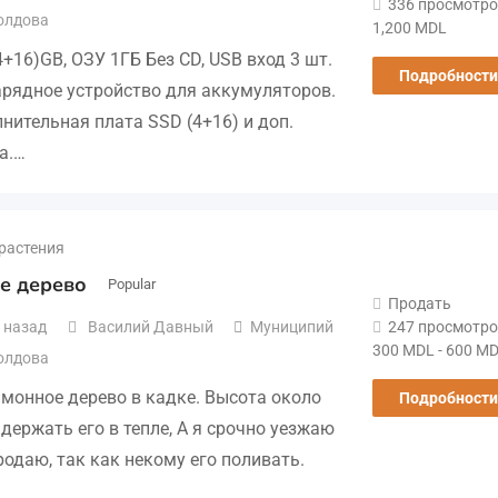
336 просмотро
олдова
1,200
MDL
(4+16)GB, ОЗУ 1ГБ Без СD, USB вход 3 шт.
Подробности
арядное устройство для аккумуляторов.
нительная плата SSD (4+16) и доп.
а.…
растения
е дерево
Popular
Продать
247 просмотро
 назад
Василий Давный
Муниципий
300
MDL
-
600
MD
олдова
монное дерево в кадке. Высота около
Подробности
держать его в тепле, А я срочно уезжаю
одаю, так как некому его поливать.