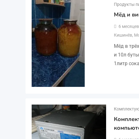
Продукты п
Мёд и ви
6 месяцев
Кишинёв
,
М
Мёд в трё
и 10л бут
1литр сок
Комплектую
Комплек
компьют