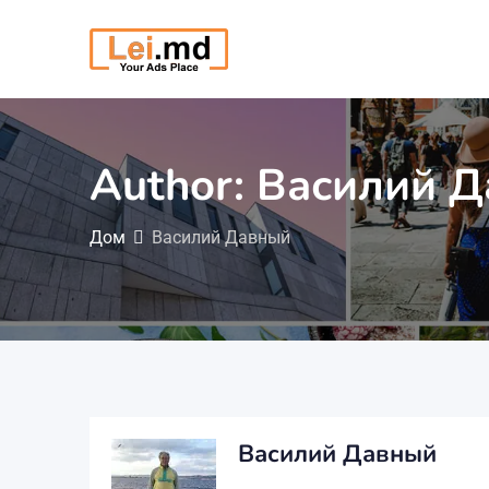
Перейти
к
содержимому
Author: Василий 
Дом
Василий Давный
Василий Давный