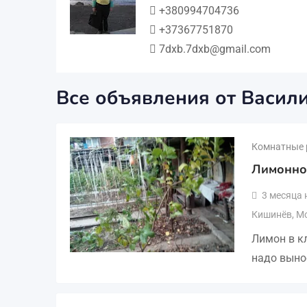
+380994704736
+37367751870
7dxb.7dxb@gmail.com
Все объявления от Васил
Комнатные 
Лимонно
3 месяца 
Кишинёв
,
М
Лимон в к
надо выно