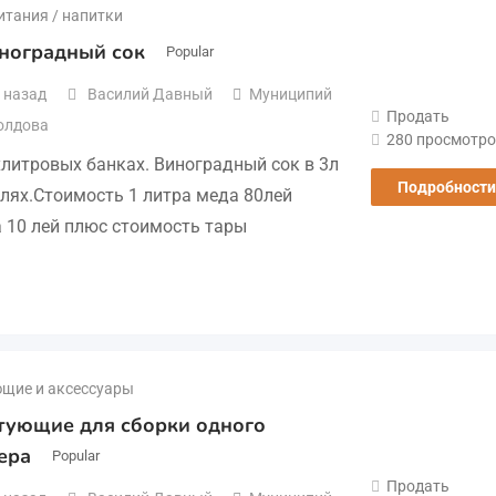
итания / напитки
ноградный сок
Popular
 назад
Василий Давный
Муниципий
Продать
олдова
280 просмотро
хлитровых банках. Виноградный сок в 3л
Подробности
ылях.Стоимость 1 литра меда 80лей
а 10 лей плюс стоимость тары
щие и аксессуары
тующие для сборки одного
ера
Popular
Продать