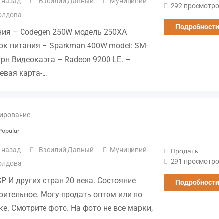
 назад
Василий Давный
Муниципий
292 просмотро
олдова
Подробности
ния – Codegen 250W модель 250XА
лок питания – Sparkman 400W model: SM-
рн Видеокарта – Radeon 9200 LE. –
евая карта-…
ирование
Popular
 назад
Василий Давный
Муниципий
Продать
291 просмотро
олдова
Р И других стран 20 века. Состояние
Подробности
рительное. Могу продать оптом или по
е. Смотрите фото. На фото не все марки,