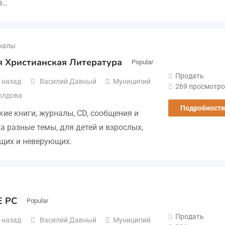
о…
рналы
 Христианская Литература
Popular
Продать
 назад
Василий Давный
Муниципий
269 просмотро
олдова
Подробности
кие книги, журналы, СD, сообщения и
а разные темы, для детей и взрослых,
щих и неверующих.
E PC
Popular
Продать
 назад
Василий Давный
Муниципий