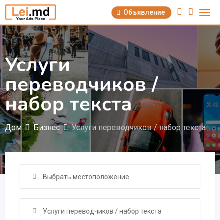
Перейти
Объявление
к
содержимому
Услуги
переводчиков /
набор текста
Дом
Бизнес
Услуги переводчиков / набор текста
Выбрать местоположение
Услуги переводчиков / набор текста