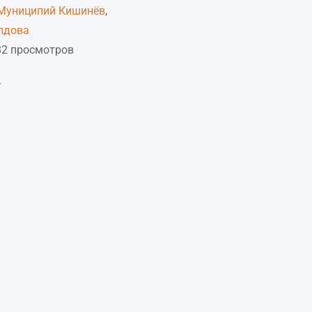
Муниципий Кишинёв
,
лдова
82 просмотров
L