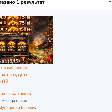
азано 1 результат
ь в избранное
м голду в
off2
для школьников
 месяца назад
Муниципий Бельцы
,