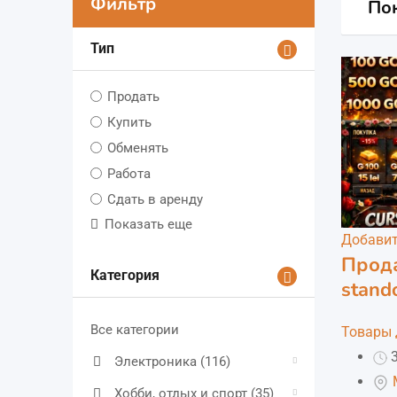
Фильтр
Пок
Тип
Продать
Купить
Обменять
Работа
Сдать в аренду
Показать еще
Добавит
Прода
Категория
stand
Все категории
Товары 
3
Электроника
(116)
Хобби, отдых и спорт
(35)