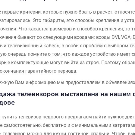
первые критерии, которые нужно брать в расчет, относятс
уатировались. Это габариты, это способы крепления и уста
ючения. Что касается размеров и способов крепления, то т
ючения бывают со следующими входами: входы DVI, VGA, Dis
ый телевизионный кабель, в особых проблем с выбором тел
вую очередь помните о том, что каждое устройство имеет с
орые комплектующие могут выйти из строя. Поэтому обра
 окончания гарантийного периода.
ужную Вам информацию мы предоставляем в объявлениях н
ажа телевизоров выставлена на нашем с
дове
 купить телевизор недорого предлагаем найти нужное для 
е самостоятельно, бесплатно и с минимальными затратам
ь телевизор можно для кухни, гостиной, спальни. Чтобы в