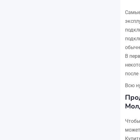
Самые 
экспл
подкл
подкл
обычн
В пер
некот
после
Всю н
Прод
Мол
Чтобы
может
Купит