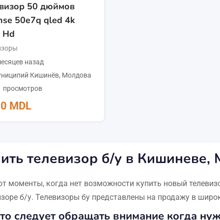
визор 50 дюймов
nse 50e7q qled 4k
a Hd
изоры
есяцев назад
ниципий Кишинёв
,
Молдова
1 просмотров
50
MDL
ить телевизор б/у в Кишиневе,
т моменты, когда нет возможности купить новый телевизо
изоре б/у. Телевизоры бу представлены на продажу в широ
то следует обращать внимание когда нуж