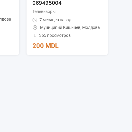
069495004
Телевизоры
лдова
7 месяцев назад
Муниципий Кишинёв
,
Молдова
365 просмотров
200
MDL