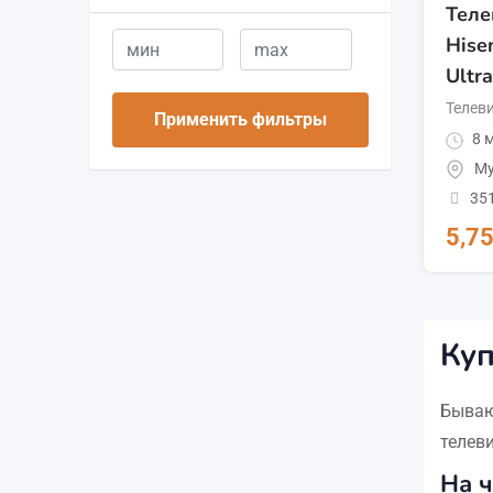
Теле
Hise
Ultr
Телев
Применить фильтры
8 м
Му
35
5,7
Куп
Бываю
телев
На ч