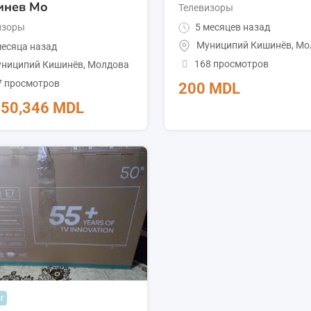
инев Мо
Телевизоры
изоры
5 месяцев назад
Муниципий Кишинёв
,
Мо
есяца назад
168 просмотров
ниципий Кишинёв
,
Молдова
7 просмотров
200
MDL
550,346
MDL
r