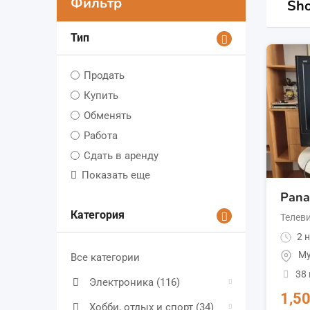
Фильтр
Sho
Тип
Продать
Купить
Обменять
Работа
Сдать в аренду
Показать еще
Pana
Категория
Телев
2 н
Му
Все категории
38
Электроника
(116)
1,5
Хобби, отдых и спорт
(34)