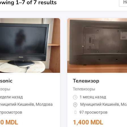
wing 1–7 of 7 results
sonic
Телевизор
изоры
Телевизоры
едели назад
1 месяц назад
ниципий Кишинёв
,
Молдова
Муниципий Кишинёв
,
Мо
 просмотров
97 просмотров
00
MDL
1,400
MDL