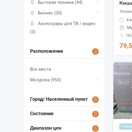
Киш
Бытовая техника
(44)
Телев
Бизнес
(30)
4 м
Аксессуары для ТВ / видео
Му
(3)
16
79,
Расположение
Все места
Молдова
(953)
Город/ Населенный пункт
Состояние
Popula
Диапазон цен