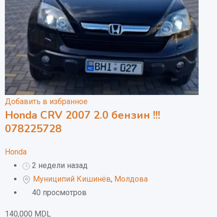
Добавить в избранное
Honda CRV 2007 2.0 бензин !!!
078225728
Honda
2 недели назад
Муниципий Кишинёв
,
Молдова
40 просмотров
140,000
MDL