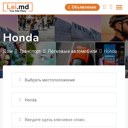
Перейти
Объявление
к
содержимому
Honda
Дом
Транспорт
Легковые автомобили
Honda
Выбрать местоположение
Honda