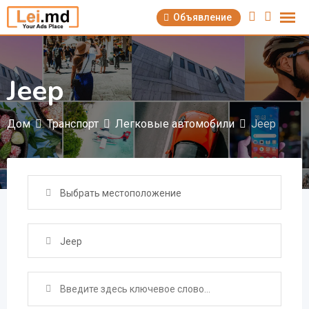
Перейти
Объявление
к
содержимому
Jeep
Дом
Транспорт
Легковые автомобили
Jeep
Выбрать местоположение
Jeep