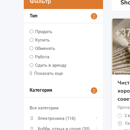
Фильтр
Sho
Тип
Продать
Купить
Обменять
Работа
Сдать в аренду
Показать еще
Чист
хоро
Категория
сове
Проча
Все категории
2 м
Электроника
(116)
Сы
Хобби, отдых и спорт
(35)