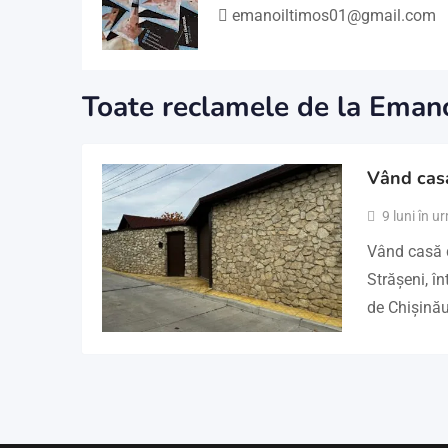
emanoiltimos01@gmail.com
Toate reclamele de la Eman
Vând casa
9 luni în u
Vând casă d
Strășeni, în
de Chișinău