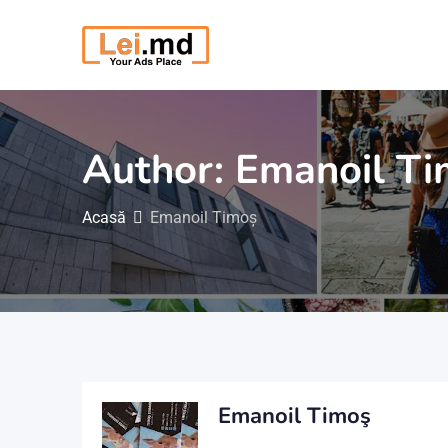
Săriți
la
conținut
Author: Emanoil T
Acasă
Emanoil Timoş
Emanoil Timoş