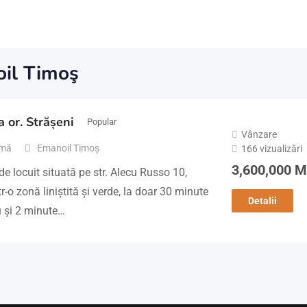
oil Timoş
 or. Strășeni
Popular
Vânzare
rmă
Emanoil Timoş
166 vizualizări
3,600,000
M
e locuit situată pe str. Alecu Russo 10,
tr-o zonă liniștită și verde, la doar 30 minute
Detalii
 și 2 minute…