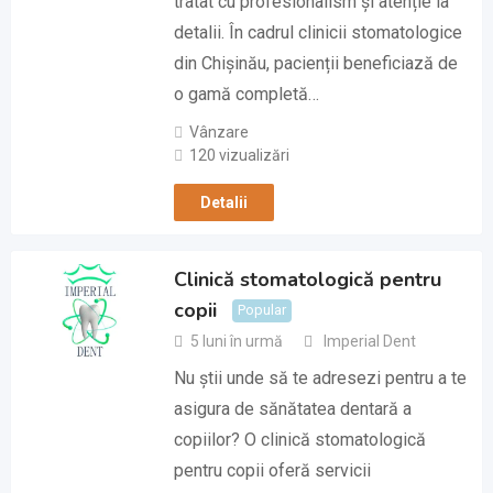
tratat cu profesionalism și atenție la
detalii. În cadrul clinicii stomatologice
din Chișinău, pacienții beneficiază de
o gamă completă…
Vânzare
120 vizualizări
Detalii
Clinică stomatologică pentru
copii
Popular
5 luni în urmă
Imperial Dent
Nu știi unde să te adresezi pentru a te
asigura de sănătatea dentară a
copiilor? O clinică stomatologică
pentru copii oferă servicii