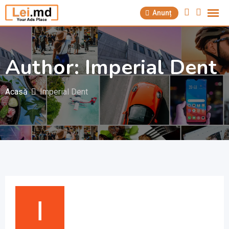
Săriți
Anunț
la
conținut
Author: Imperial Dent
Acasă
Imperial Dent