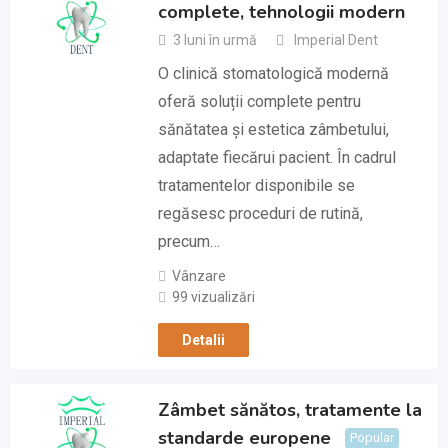
complete, tehnologii modern
3 luni în urmă
Imperial Dent
O clinică stomatologică modernă
oferă soluții complete pentru
sănătatea și estetica zâmbetului,
adaptate fiecărui pacient. În cadrul
tratamentelor disponibile se
regăsesc proceduri de rutină,
precum…
Vânzare
99 vizualizări
Detalii
Zâmbet sănătos, tratamente la
standarde europene
Popular