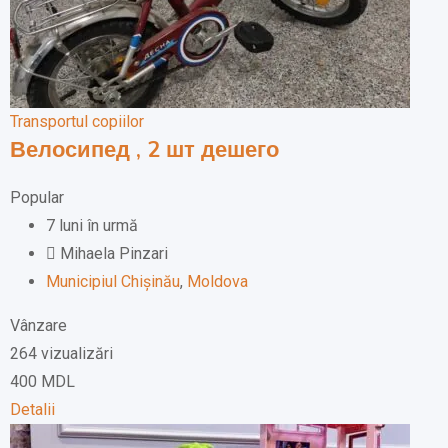
Transportul copiilor
Велосипед , 2 шт дешего
Popular
7 luni în urmă
Mihaela Pinzari
Municipiul Chișinău
,
Moldova
Vânzare
264 vizualizări
400
MDL
Detalii