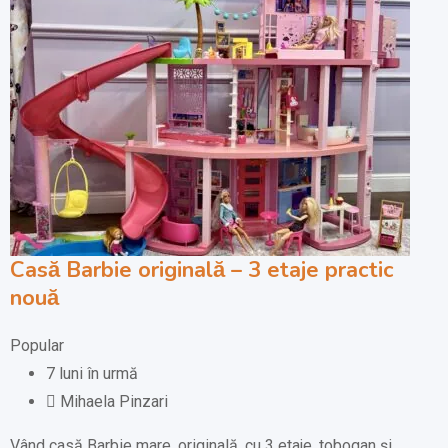
Casă Barbie originală – 3 etaje practic
nouă
Popular
7 luni în urmă
Mihaela Pinzari
Vând casă Barbie mare, originală, cu 3 etaje, tobogan și