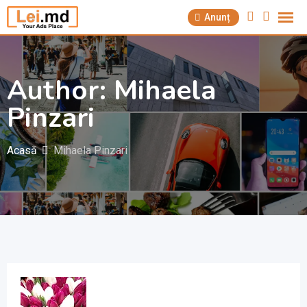
Săriți
Anunț
la
conținut
Author: Mihaela
Pinzari
Acasă
Mihaela Pinzari