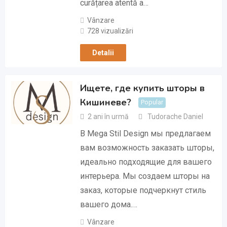
curățarea atentă a…
Vânzare
728 vizualizări
Detalii
Ищете, где купить шторы в
Кишиневе?
Popular
2 ani în urmă
Tudorache Daniel
В Mega Stil Design мы предлагаем
вам возможность заказать шторы,
идеально подходящие для вашего
интерьера. Мы создаем шторы на
заказ, которые подчеркнут стиль
вашего дома.…
Vânzare