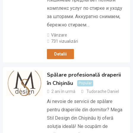
комплекс услуг по стирке и уходу
за шторами. Аккуратно снимаем,
бережно стираем…
Vânzare
731 vizualizări
Detalii
Spălare profesională draperii
în Chișinău
Popular
2 ani în urmă
Tudorache Daniel
Ai nevoie de servicii de spălare
pentru draperiile din dormitor? Mega
Stil Design din Chișinău îți oferă
soluția ideală! Ne ocupăm de