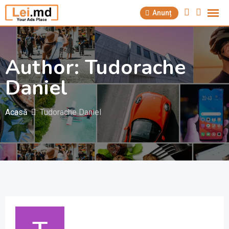
Săriți
Anunț
la
conținut
Author: Tudorache
Daniel
Acasă
Tudorache Daniel