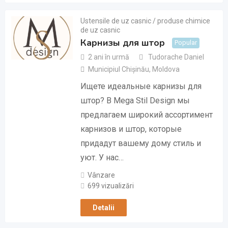
Ustensile de uz casnic / produse chimice
de uz casnic
Карнизы для штор
Popular
2 ani în urmă
Tudorache Daniel
Municipiul Chișinău
,
Moldova
Ищете идеальные карнизы для
штор? В Mega Stil Design мы
предлагаем широкий ассортимент
карнизов и штор, которые
придадут вашему дому стиль и
уют. У нас…
Vânzare
699 vizualizări
Detalii