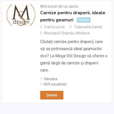
Alte bunuri de uz casnic
Carnize pentru draperii, ideale
pentru geamuri
Popular
2 ani în urmă
Tudorache Daniel
Municipiul Chișinău
,
Moldova
Căutați carnize pentru draperii, care
să se potrivească ideal geamurilor
dvs? La Mega Stil Design vă oferim o
gamă largă de carnize și draperii
care…
Vânzare
663 vizualizări
Detalii