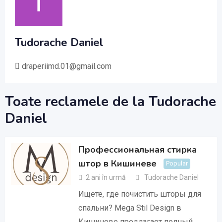
Tudorache Daniel
draperiimd.01@gmail.com
Toate reclamele de la Tudorache
Daniel
Профессиональная стирка
штор в Кишиневе
Popular
2 ani în urmă
Tudorache Daniel
Ищете, где почистить шторы для
спальни? Mega Stil Design в
Кишиневе предлагает полный